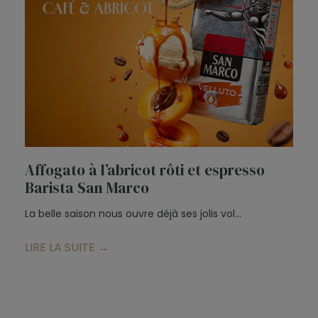
Affogato à l’abricot rôti et espresso
T
Barista San Marco
d
La belle saison nous ouvre déjà ses jolis vol...
Po
LIRE LA SUITE →
L