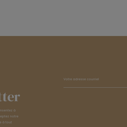
tter
onsentez à
ceptez notre
e à tout