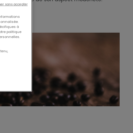
uer sans accepter
informations
sonnalisée.
écifiques à
tre politique
personnelles.
tenu,