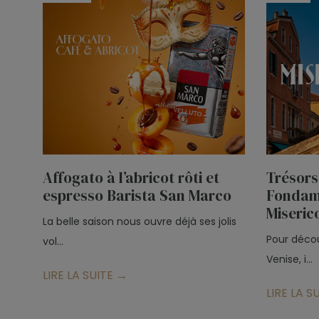
Affogato à l’abricot rôti et
Trésors
espresso Barista San Marco
Fondam
Miseric
La belle saison nous ouvre déjà ses jolis
Pour décou
vol...
Venise, i...
LIRE LA SUITE →
LIRE LA S