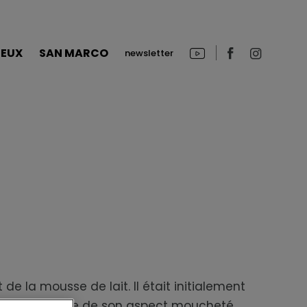
|
JEUX
SAN MARCO
newsletter
 de la mousse de lait. Il était initialement
lement, à cause de son aspect moucheté.