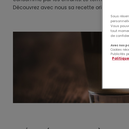
Découvrez avec nous sa recette originale !
Sous réser
personnelle
Vous pouve
tout moment
de confiden
Avec nos pa
Cookies néc
Publicités p
Politique