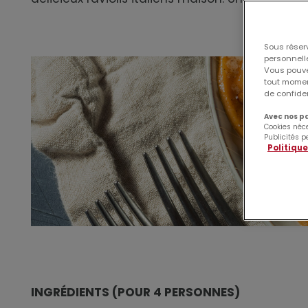
Sous réser
personnelle
Vous pouve
tout moment
de confiden
Avec nos pa
Cookies néc
Publicités p
Politique
INGRÉDIENTS (POUR 4 PERSONNES)