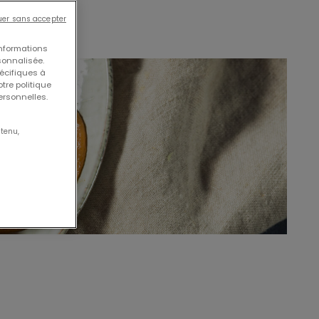
uer sans accepter
informations
sonnalisée.
écifiques à
tre politique
personnelles.
tenu,