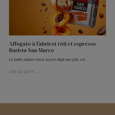
Affogato à l’abricot rôti et espresso
T
Barista San Marco
d
La belle saison nous ouvre déjà ses jolis vol...
Po
LIRE LA SUITE →
L