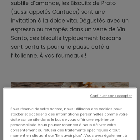
subtile d’amande, les Biscuits de Prato
(aussi appelés Cantucci) sont une
invitation à la dolce vita. Dégustés avec un
espresso ou trempés dans un verre de Vin
Santo, ces biscuits typiquement toscans
sont parfaits pour une pause café à
l’italienne. À vos fourneaux !
Continuer sans accepter
Sous réserve de votre accord, nous utilisons des cookies pour
stocker et accéder à des informations personnelles comme votre
visite sur ce site dans le but de vous offrir une expérience
personnalisée. Vous pouvez renoncer à nous délivrer votre
consentement ou refuser des traitements spécifiques à tout
INGRÉDIENTS (POUR 20 BISCUITS)
moment en cliquant sur "En savoir plus" . Vous avez également à