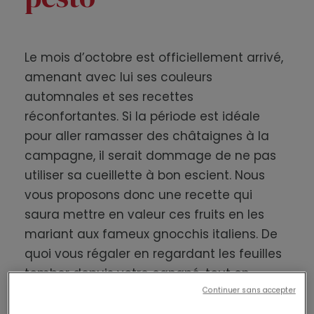
Le mois d’octobre est officiellement arrivé,
amenant avec lui ses couleurs
automnales et ses recettes
réconfortantes. Si la période est idéale
pour aller ramasser des châtaignes à la
campagne, il serait dommage de ne pas
utiliser sa cueillette à bon escient. Nous
vous proposons donc une recette qui
saura mettre en valeur ces fruits en les
mariant aux fameux gnocchis italiens. De
quoi vous régaler en regardant les feuilles
tomber depuis votre canapé, tout en
perpétuant les traditions culinaires et
Continuer sans accepter
automnales de l’Italie.