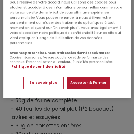
Sous réserve de votre accord, nous utilisons des cookies pour
stocker et accéder à des informations personnelles comme votre
visite sur ce site dans le but de vous offrir une expérience
personnalisée. Vous pouvez renoncer à nous délivrer votre
consentement ou refuser des traitements spécifiques à tout
moment en cliquant sur "En savoir plus" . Vous avez également à
votre disposition notre politique de confidentialité sur ce site qui
vient expliquer l'usage de l'utilisation de vos données
personnelles.
Avec nos partenaires, nous traitons les données suivantes :
Cookies nécessaires, Mesure d'audience et de performance des
contenus, Personnalisation du contenu, Publicités personnalisées.
Politique de confidentialité
INGRÉDIENTS
(pour 2/3 personnes)
– 250g de châtaignes cuites, en boîte ou
En savoir plus
Accepter & Fermer
en bocal
– 50g de farine complète
– 40 feuilles de persil plat (1/2 bouquet)
lavées et essuyées
– 30g de noisettes entières