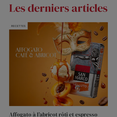
Les derniers articles
RECETTES
Affogato à l’abricot rôti et espresso
T